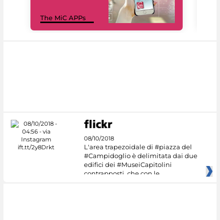
MiC
The MiC APPs
net
08/10/2018
L'area trapezoidale di #piazza del
#Campidoglio è delimitata dai due
edifici dei #MuseiCapitolini
contrapposti, che con le