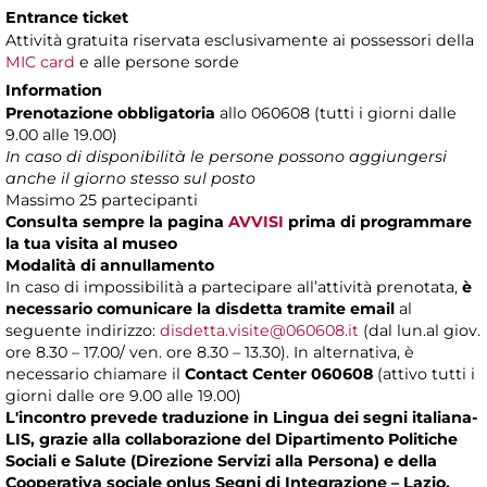
Entrance ticket
Attività gratuita riservata esclusivamente ai possessori della
MIC card
e alle persone sorde
Information
Prenotazione obbligatoria
allo 060608 (tutti i giorni dalle
9.00 alle 19.00)
In caso di disponibilità le persone possono aggiungersi
anche il giorno stesso sul posto
Massimo
25 partecipanti
Consulta sempre la pagina
AVVISI
prima di programmare
la tua visita al museo
Modalità di annullamento
In caso di impossibilità a partecipare all’attività prenotata,
è
necessario comunicare la disdetta tramite email
al
seguente indirizzo:
disdetta.visite@060608.it
(dal lun.al giov.
ore 8.30 – 17.00/ ven. ore 8.30 – 13.30). In alternativa, è
necessario chiamare il
Contact Center 060608
(attivo tutti i
giorni dalle ore 9.00 alle 19.00)
L'incontro prevede traduzione in Lingua dei segni italiana-
LIS, grazie alla collaborazione del Dipartimento Politiche
Sociali e Salute (Direzione Servizi alla Persona) e della
Cooperativa sociale onlus Segni di Integrazione – Lazio.