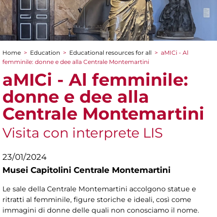
Home
>
Education
>
Educational resources for all
>
aMICi - Al
You are here
femminile: donne e dee alla Centrale Montemartini
aMICi - Al femminile:
donne e dee alla
Centrale Montemartini
Visita con interprete LIS
23/01/2024
Musei Capitolini Centrale Montemartini
Le sale della Centrale Montemartini accolgono statue e
ritratti al femminile, figure storiche e ideali, così come
immagini di donne delle quali non conosciamo il nome.