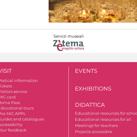
Servizi museali
VISIT
EVENTS
Pratical information
Tickets
EXHIBITIONS
isitors service
MIC card
Roma Pass
DIDATTICA
Educational tours
Educational resources for scho
The MiC APPs
Guides and catalogues
Educational resources for all
ccessibility
Meetings for teachers
Your feedback
Projects accessible