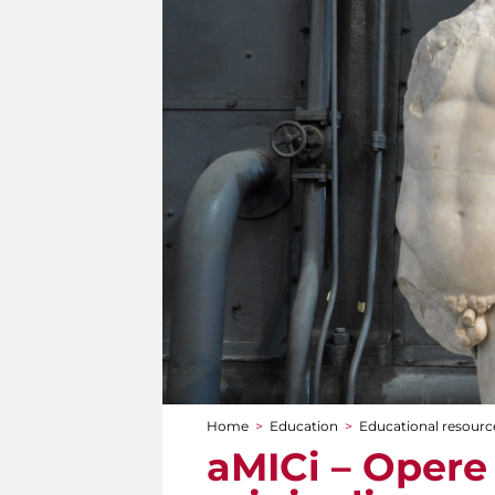
Home
>
Education
>
Educational resource
You are here
aMICi – Opere 