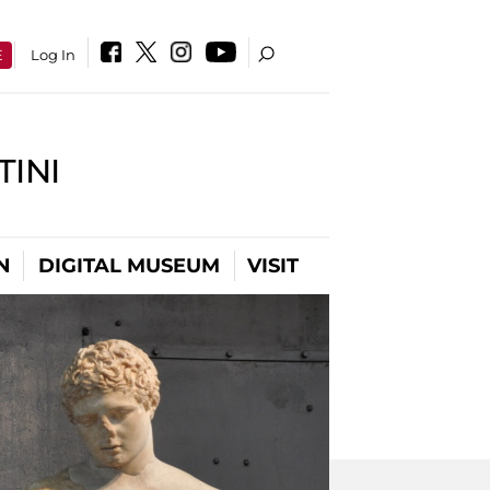
E
Log In
INI
N
DIGITAL MUSEUM
VISIT