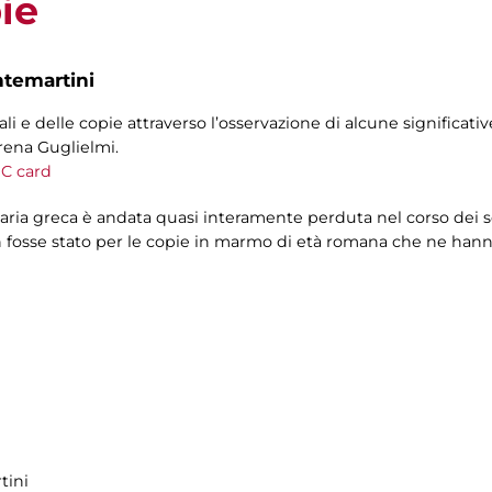
pie
ntemartini
inali e delle copie attraverso l’osservazione di alcune significat
rena Guglielmi.
C card
statuaria greca è andata quasi interamente perduta nel corso dei
 fosse stato per le copie in marmo di età romana che ne hann
tini