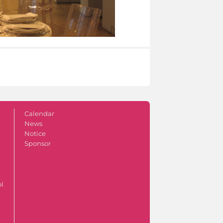
Calendar
News
Notice
Sponsor
ol