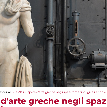
s for all
>
aMICi – Opere d'arte greche negli spazi romani: originali e copie
d'arte greche negli spaz