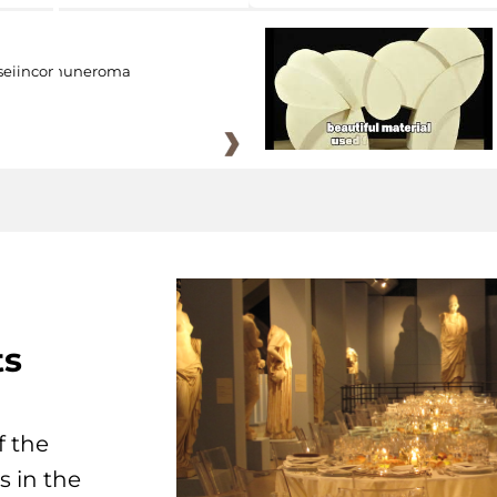
eiincomuneroma
ts
f the
s in the