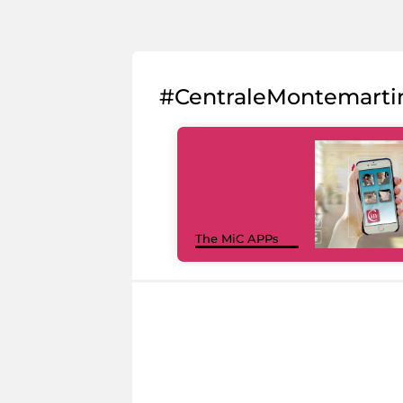
#CentraleMontemarti
The MiC APPs