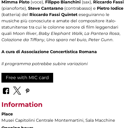
Mimma Pisto
(voce),
Filippo Bianchini
(sax),
Riccardo Fassi
(pianoforte),
Steve Cantarano
(contrabasso) e
Pietro Iodice
(batteria) del
Riccardo Fassi Quintet
eseguiranno le
musiche più conosciute e amate del compositore italo-
statunitense tra cui le colonne sonore di film leggendari
quali
Moon River
,
Baby Elephant Walk
,
La
Pantera Rosa
,
Colazione da Tiffany
,
Uno sparo nel buio
,
Peter Gunn
.
A cura di Associazione Concertistica Romana
Il programma potrebbe subire variazioni
Free with MIC card
Information
Place
Musei Capitolini Centrale Montemartini
, Sala Macchine
Opening hours