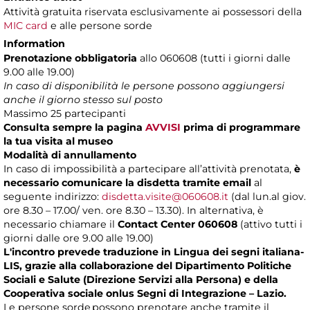
Attività gratuita riservata esclusivamente ai possessori della
MIC card
e alle persone sorde
Information
Prenotazione obbligatoria
allo 060608 (tutti i giorni dalle
9.00 alle 19.00)
In caso di disponibilità le persone possono aggiungersi
anche il giorno stesso sul posto
Massimo
25 partecipanti
Consulta sempre la pagina
AVVISI
prima di programmare
la tua visita al museo
Modalità di annullamento
In caso di impossibilità a partecipare all’attività prenotata,
è
necessario comunicare la disdetta tramite email
al
seguente indirizzo:
disdetta.visite@060608.it
(dal lun.al giov.
ore 8.30 – 17.00/ ven. ore 8.30 – 13.30). In alternativa, è
necessario chiamare il
Contact Center 060608
(attivo tutti i
giorni dalle ore 9.00 alle 19.00)
L'incontro prevede traduzione in Lingua dei segni italiana-
LIS, grazie alla collaborazione del Dipartimento Politiche
Sociali e Salute (Direzione Servizi alla Persona) e della
Cooperativa sociale onlus Segni di Integrazione – Lazio.
Le persone sorde possono prenotare anche tramite il