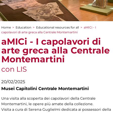
Home
>
Education
>
Educational resources for all
>
aMICi - I
You are here
capolavori di arte greca alla Centrale Montemartini
aMICi - I capolavori di
arte greca alla Centrale
Montemartini
con LIS
20/02/2025
Musei Capitolini Centrale Montemartini
Una visita alla scoperta dei capolavori della Centrale
Montemartini, le opere più amate della collezione.
Visita a cura di
Serena Guglielmi dedicata ai possessori della