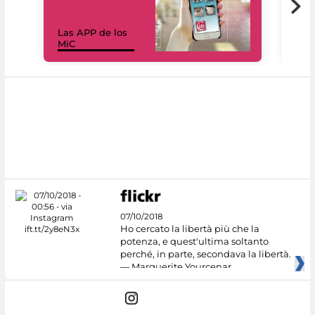
Las APP de los
I Mi
MiC
net
07/10/2018
Ho cercato la libertà più che la
potenza, e quest'ultima soltanto
perché, in parte, secondava la libertà.
— Marguerite Yourcenar