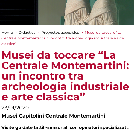
Home
>
Didáctica
>
Proyectos accesibles
>
Musei da toccare “La
You are here
Centrale Montemartini: un incontro tra archeologia industriale e arte
classica”
Musei da toccare “La
Centrale Montemartini:
un incontro tra
archeologia industriale
e arte classica”
23/01/2020
Musei Capitolini Centrale Montemartini
Visite guidate tattili-sensoriali con operatori specializzati.