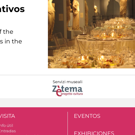
tivos
f the
s in the
Servizi museali
VISITA
EVENTOS
nfo útil
Entradas
EXHIBICIONES