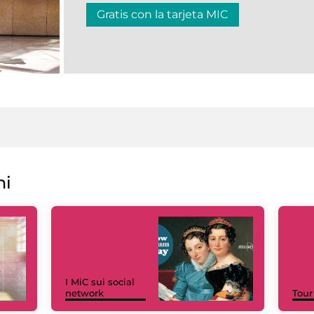
Gratis con la tarjeta MIC
ni
I MiC sui social
network
Tour