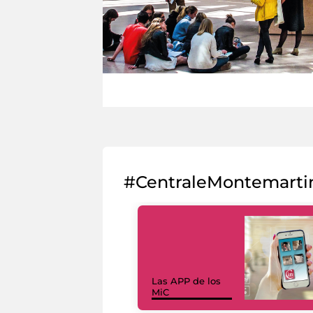
#CentraleMontemarti
Las APP de los
MiC