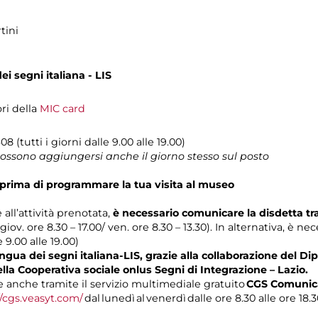
tini
i segni italiana - LIS
ori della
MIC card
08 (tutti i giorni dalle 9.00 alle 19.00)
 possono aggiungersi anche il giorno stesso sul posto
prima di programmare la tua visita al museo
 all’attività prenotata,
è necessario comunicare la disdetta t
 giov. ore 8.30 – 17.00/ ven. ore 8.30 – 13.30). In alternativa, è n
e 9.00 alle 19.00)
gua dei segni italiana-LIS, grazie alla collaborazione del Dip
ella Cooperativa sociale onlus Segni di Integrazione – Lazio.
anche tramite il servizio multimediale gratuito
CGS Comunica
//cgs.veasyt.com/
dal lunedì al venerdì dalle ore 8.30 alle ore 18.3