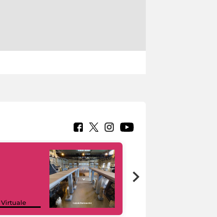
Google Arts &
 Virtuale
Culture