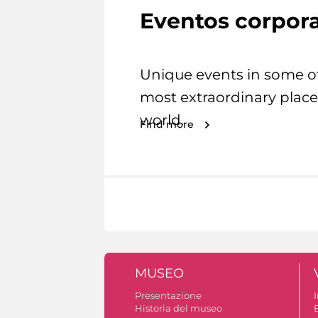
Eventos corpora
Unique events in some o
most extraordinary place
world.
Find more
MUSEO
Presentazione
I
Historia del museo