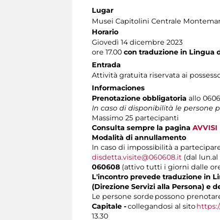
Lugar
Musei Capitolini Centrale Montemar
Horario
Giovedì 14 dicembre 2023
ore 17.00
con traduzione in Lingua de
Entrada
Attività gratuita riservata ai possess
Informaciones
Prenotazione obbligatoria
allo 0606
In caso di disponibilità le persone
Massimo
25 partecipanti
Consulta sempre la pagina
AVVISI
Modalità di annullamento
In caso di impossibilità a partecipare
disdetta.visite@060608.it
(dal lun.al
060608
(attivo tutti i giorni dalle or
L'incontro prevede traduzione in Lin
(Direzione Servizi alla Persona) e d
Le persone sorde possono prenotare 
Capitale -
collegandosi al sito
https:
13.30