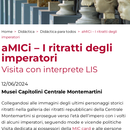
Home
>
Didáctica
>
Didáctica para todos
>
aMICi – I ritratti degli
You are here
imperatori
aMICi – I ritratti degli
imperatori
Visita con interprete LIS
12/06/2024
Musei Capitolini Centrale Montemartini
Collegandosi alle immagini degli ultimi personaggi storici
ritratti nella galleria dei ritratti repubblicani della Centrale
Montemartini si prosegue verso l’età dell’impero con i volti
di alcuni imperatori, seguendo mode e vicende politiche
Visita dedicata ai possessori della
MIC card
e alle persone