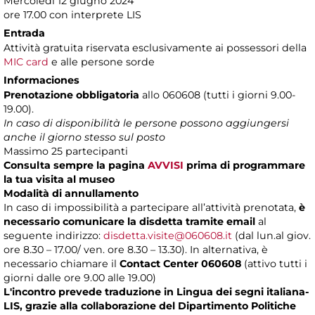
Mercoledì 12 giugno 2024
ore 17.00 con interprete LIS
Entrada
Attività gratuita riservata esclusivamente ai possessori della
MIC card
e alle persone sorde
Informaciones
Prenotazione obbligatoria
allo 060608 (tutti i giorni 9.00-
19.00).
In caso di disponibilità le persone possono aggiungersi
anche il giorno stesso sul posto
Massimo 25 partecipanti
Consulta sempre la pagina
AVVISI
prima di programmare
la tua visita al museo
Modalità di annullamento
In caso di impossibilità a partecipare all’attività prenotata,
è
necessario comunicare la disdetta tramite email
al
seguente indirizzo:
disdetta.visite@060608.it
(dal lun.al giov.
ore 8.30 – 17.00/ ven. ore 8.30 – 13.30). In alternativa, è
necessario chiamare il
Contact Center 060608
(attivo tutti i
giorni dalle ore 9.00 alle 19.00)
L'incontro prevede traduzione in Lingua dei segni italiana-
LIS, grazie alla collaborazione del Dipartimento Politiche