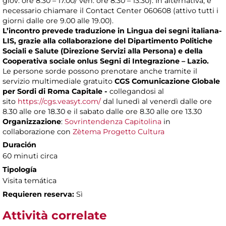
giov. ore 8.30 – 17.00/ ven. ore 8.30 – 13.30). In alternativa, è
necessario chiamare il Contact Center 060608 (attivo tutti i
giorni dalle ore 9.00 alle 19.00).
L’incontro prevede traduzione in Lingua dei segni italiana-
LIS, grazie alla collaborazione del Dipartimento Politiche
Sociali e Salute (Direzione Servizi alla Persona) e della
Cooperativa sociale onlus Segni di Integrazione – Lazio.
Le persone sorde possono prenotare anche tramite il
servizio multimediale gratuito
CGS Comunicazione Globale
per Sordi di Roma Capitale -
collegandosi al
sito
https://cgs.veasyt.com/
dal lunedì al venerdì dalle ore
8.30 alle ore 18.30 e il sabato dalle ore 8.30 alle ore 13.30
Organizzazione
:
Sovrintendenza Capitolina
in
collaborazione con
Zètema Progetto Cultura
Duración
60 minuti circa
Tipología
Visita temática
Requieren reserva:
Sì
Attività correlate