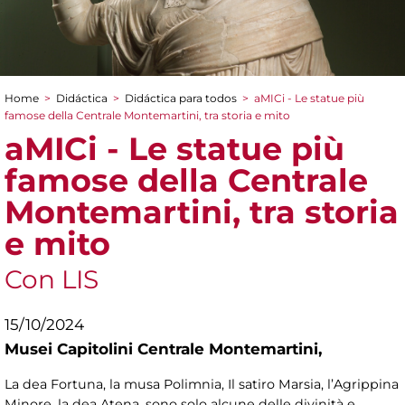
Home
>
Didáctica
>
Didáctica para todos
>
aMICi - Le statue più
You are here
famose della Centrale Montemartini, tra storia e mito
aMICi - Le statue più
famose della Centrale
Montemartini, tra storia
e mito
Con LIS
15/10/2024
Musei Capitolini Centrale Montemartini,
La
dea Fortuna, la musa Polimnia, Il satiro Marsia, l’Agrippina
Minore, la dea Atena, sono solo alcune delle divinità e