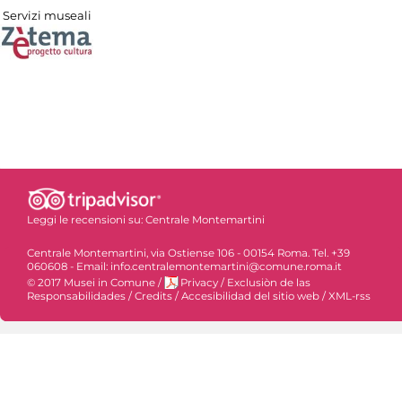
Servizi museali
Leggi le recensioni su:
Centrale Montemartini
Centrale Montemartini, via Ostiense 106 - 00154 Roma. Tel. +39
060608 - Email: info.centralemontemartini@comune.roma.it
© 2017 Musei in Comune
/
Privacy
/
Exclusiòn de las
Responsabilidades
/
Credits
/
Accesibilidad del sitio web
/
XML-rss