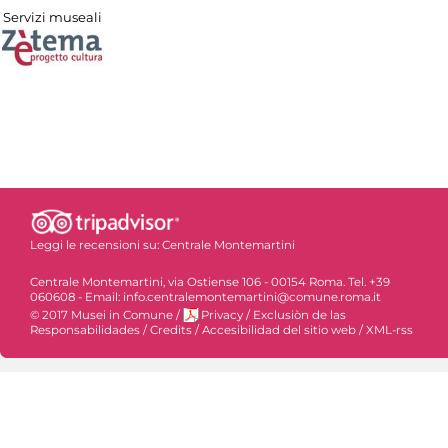
Servizi museali
Leggi le recensioni su:
Centrale Montemartini
Centrale Montemartini, via Ostiense 106 - 00154 Roma. Tel. +39
060608 - Email: info.centralemontemartini@comune.roma.it
© 2017 Musei in Comune
/
Privacy
/
Exclusiòn de las
Responsabilidades
/
Credits
/
Accesibilidad del sitio web
/
XML-rss