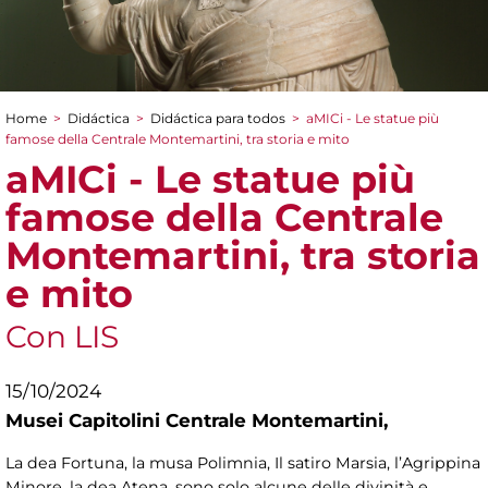
Home
>
Didáctica
>
Didáctica para todos
>
aMICi - Le statue più
You are here
famose della Centrale Montemartini, tra storia e mito
aMICi - Le statue più
famose della Centrale
Montemartini, tra storia
e mito
Con LIS
15/10/2024
Musei Capitolini Centrale Montemartini,
La
dea Fortuna, la musa Polimnia, Il satiro Marsia, l’Agrippina
Minore, la dea Atena, sono solo alcune delle divinità e