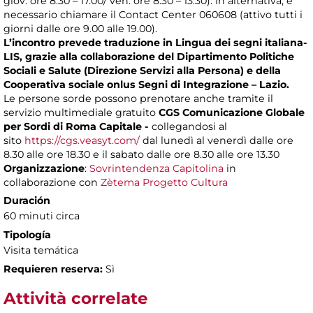
giov. ore 8.30 – 17.00/ ven. ore 8.30 – 13.30). In alternativa, è
necessario chiamare il Contact Center 060608 (attivo tutti i
giorni dalle ore 9.00 alle 19.00).
L’incontro prevede traduzione in Lingua dei segni italiana-
LIS, grazie alla collaborazione del Dipartimento Politiche
Sociali e Salute (Direzione Servizi alla Persona) e della
Cooperativa sociale onlus Segni di Integrazione – Lazio.
Le persone sorde possono prenotare anche tramite il
servizio multimediale gratuito
CGS Comunicazione Globale
per Sordi di Roma Capitale -
collegandosi al
sito
https://cgs.veasyt.com/
dal lunedì al venerdì dalle ore
8.30 alle ore 18.30 e il sabato dalle ore 8.30 alle ore 13.30
Organizzazione
:
Sovrintendenza Capitolina
in
collaborazione con
Zètema Progetto Cultura
Duración
60 minuti circa
Tipología
Visita temática
Requieren reserva:
Sì
Attività correlate