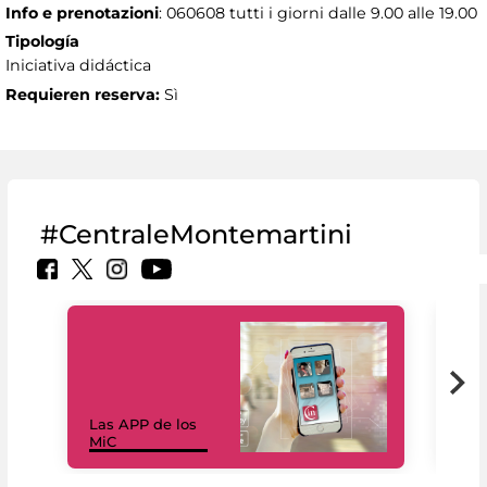
Info e prenotazioni
: 060608 tutti i giorni dalle 9.00 alle 19.00
Tipología
Iniciativa didáctica
Requieren reserva:
Sì
#CentraleMontemartini
Las APP de los
I Mi
MiC
net