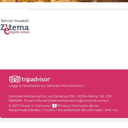
Servizi museali
Leggi le recensioni su:
Centrale Montemartini
Centrale Montemartini, via Ostiense 106 - 00154 Roma. Tel. +39
060608 - Email: info.centralemontemartini@comune.roma.it
© 2017 Musei in Comune
/
Privacy
/
Exclusiòn de las
Responsabilidades
/
Credits
/
Accesibilidad del sitio web
/
XML-rss