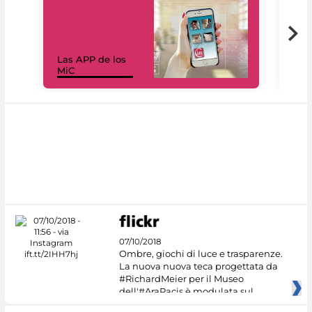
Las APP de los
I Mi
MiC
net
07/10/2018
Ombre, giochi di luce e trasparenze.
La nuova nuova teca progettata da
#RichardMeier per il Museo
dell'#AraPacis è modulata sul