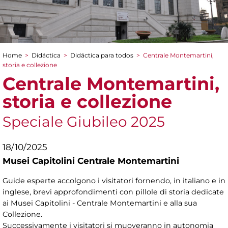
Home
>
Didáctica
>
Didáctica para todos
>
Centrale Montemartini,
You are here
storia e collezione
Centrale Montemartini,
storia e collezione
Speciale Giubileo 2025
18/10/2025
Musei Capitolini Centrale Montemartini
Guide esperte accolgono i visitatori fornendo, in italiano e in
inglese, brevi approfondimenti con pillole di storia dedicate
ai Musei Capitolini - Centrale Montemartini e alla sua
Collezione.
Successivamente i visitatori si muoveranno in autonomia