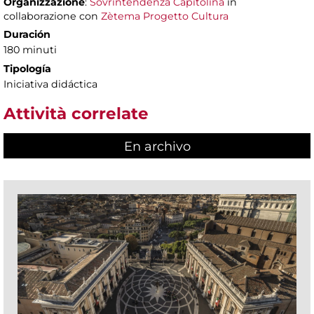
Organizzazione
:
Sovrintendenza Capitolina
in
collaborazione con
Zètema Progetto Cultura
Duración
180 minuti
Tipología
Iniciativa didáctica
Attività correlate
En archivo