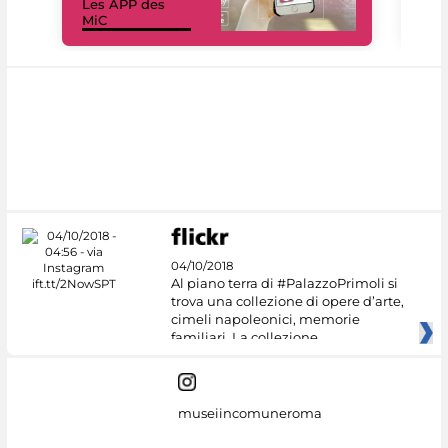
Les APP des
Les
MiC
rés
04/10/2018
Al piano terra di #PalazzoPrimoli si
trova una collezione di opere d’arte,
cimeli napoleonici, memorie
familiari. La collezione
museiincomuneroma