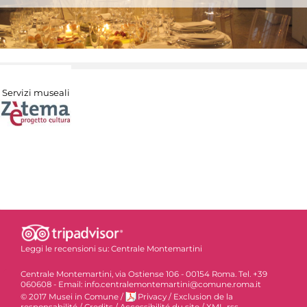
Servizi museali
Leggi le recensioni su:
Centrale Montemartini
Centrale Montemartini, via Ostiense 106 - 00154 Roma. Tel. +39
060608 - Email: info.centralemontemartini@comune.roma.it
© 2017 Musei in Comune
/
Privacy
/
Exclusion de la
responsabilité
/
Credits
/
Accessibilité du site
/
XML-rss