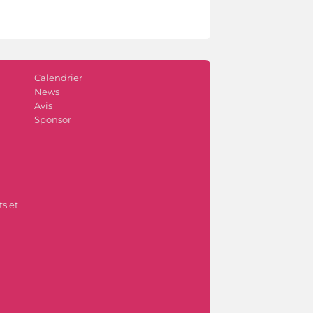
Calendrier
News
Avis
Sponsor
s et