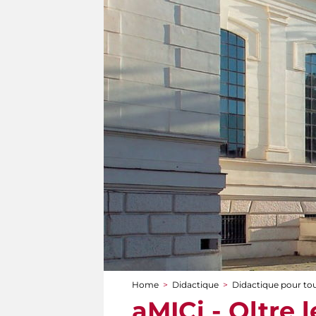
Home
>
Didactique
>
Didactique pour to
You are here
aMICi - Oltre l