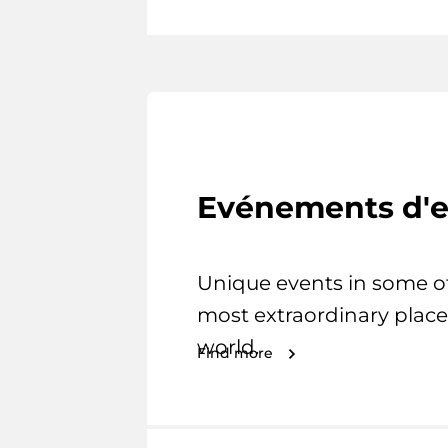
Evénements d'e
Unique events in some o
most extraordinary place
world.
Find more