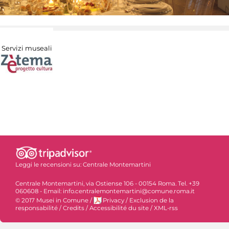
Servizi museali
Leggi le recensioni su:
Centrale Montemartini
Centrale Montemartini, via Ostiense 106 - 00154 Roma. Tel. +39
060608 - Email: info.centralemontemartini@comune.roma.it
© 2017 Musei in Comune
/
Privacy
/
Exclusion de la
responsabilité
/
Credits
/
Accessibilité du site
/
XML-rss