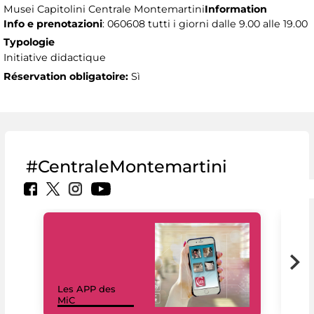
Musei Capitolini Centrale Montemartini
Information
Info e prenotazioni
: 060608 tutti i giorni dalle 9.00 alle 19.00
Typologie
Initiative didactique
Réservation obligatoire:
Sì
#CentraleMontemartini
Les APP des
Les
MiC
rés