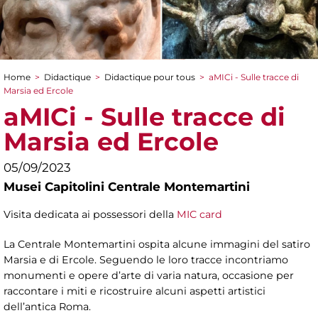
Home
>
Didactique
>
Didactique pour tous
>
aMICi - Sulle tracce di
You are here
Marsia ed Ercole
aMICi - Sulle tracce di
Marsia ed Ercole
05/09/2023
Musei Capitolini Centrale Montemartini
Visita dedicata ai possessori della
MIC card
La Centrale Montemartini ospita alcune immagini del satiro
Marsia e di Ercole. Seguendo le loro tracce incontriamo
monumenti e opere d’arte di varia natura, occasione per
raccontare i miti e ricostruire alcuni aspetti artistici
dell’antica Roma.