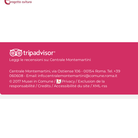
Leggi le recensioni su:
Centrale Montemartini
Centrale Montemartini, via Ostiense 106 - 00154 Roma. Tel. +39
060608 - Email: info.centralemontemartini@comune.roma.it
© 2017 Musei in Comune
/
Privacy
/
Exclusion de la
responsabilité
/
Credits
/
Accessibilité du site
/
XML-rss