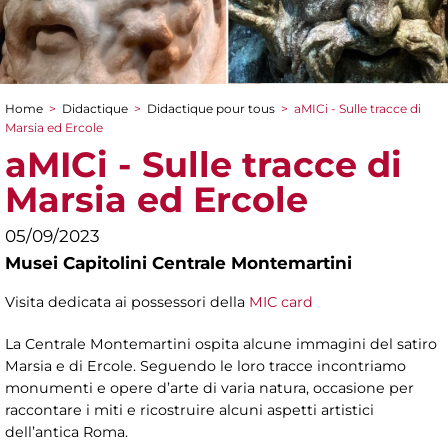
Home
>
Didactique
>
Didactique pour tous
>
aMICi - Sulle tracce di
You are here
Marsia ed Ercole
aMICi - Sulle tracce di
Marsia ed Ercole
05/09/2023
Musei Capitolini Centrale Montemartini
Visita dedicata ai possessori della
MIC card
La Centrale Montemartini ospita alcune immagini del satiro
Marsia e di Ercole. Seguendo le loro tracce incontriamo
monumenti e opere d’arte di varia natura, occasione per
raccontare i miti e ricostruire alcuni aspetti artistici
dell’antica Roma.