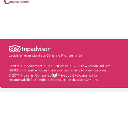
Leggi le recensioni su:
Centrale Montemartini
Centrale Montemartini, via Ostiense 106 - 00154 Roma. Tel. +39
060608 - Email: info.centralemontemartini@comune.roma.it
© 2017 Musei in Comune
/
Privacy
/
Exclusion de la
responsabilité
/
Credits
/
Accessibilité du site
/
XML-rss