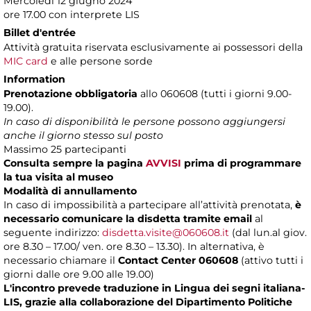
Mercoledì 12 giugno 2024
ore 17.00 con interprete LIS
Billet d'entrée
Attività gratuita riservata esclusivamente ai possessori della
MIC card
e alle persone sorde
Information
Prenotazione obbligatoria
allo 060608 (tutti i giorni 9.00-
19.00).
In caso di disponibilità le persone possono aggiungersi
anche il giorno stesso sul posto
Massimo 25 partecipanti
Consulta sempre la pagina
AVVISI
prima di programmare
la tua visita al museo
Modalità di annullamento
In caso di impossibilità a partecipare all’attività prenotata,
è
necessario comunicare la disdetta tramite email
al
seguente indirizzo:
disdetta.visite@060608.it
(dal lun.al giov.
ore 8.30 – 17.00/ ven. ore 8.30 – 13.30). In alternativa, è
necessario chiamare il
Contact Center 060608
(attivo tutti i
giorni dalle ore 9.00 alle 19.00)
L'incontro prevede traduzione in Lingua dei segni italiana-
LIS, grazie alla collaborazione del Dipartimento Politiche