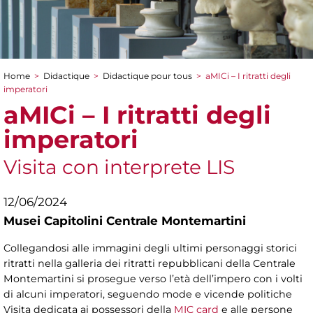
Home
>
Didactique
>
Didactique pour tous
>
aMICi – I ritratti degli
You are here
imperatori
aMICi – I ritratti degli
imperatori
Visita con interprete LIS
12/06/2024
Musei Capitolini Centrale Montemartini
Collegandosi alle immagini degli ultimi personaggi storici
ritratti nella galleria dei ritratti repubblicani della Centrale
Montemartini si prosegue verso l’età dell’impero con i volti
di alcuni imperatori, seguendo mode e vicende politiche
Visita dedicata ai possessori della
MIC card
e alle persone