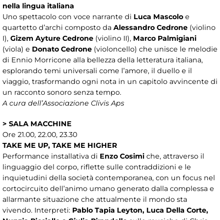
nella lingua italiana
Uno spettacolo con voce narrante di
Luca Mascolo
e
quartetto d’archi composto da
Alessandro Cedrone
(violino
I),
Gizem Ayture Cedrone
(violino II),
Marco Palmigiani
(viola) e
Donato Cedrone
(violoncello) che unisce le melodie
di Ennio Morricone alla bellezza della letteratura italiana,
esplorando temi universali come l’amore, il duello e il
viaggio, trasformando ogni nota in un capitolo avvincente di
un racconto sonoro senza tempo.
A cura dell’Associazione Clivis Aps
> SALA MACCHINE
Ore 21.00, 22.00, 23.30
TAKE ME UP, TAKE ME HIGHER
Performance installativa di
Enzo Cosimi
che, attraverso il
linguaggio del corpo, riflette sulle contraddizioni e le
inquietudini della società contemporanea, con un focus nel
cortocircuito dell’animo umano generato dalla complessa e
allarmante situazione che attualmente il mondo sta
vivendo. Interpreti:
Pablo Tapia Leyton, Luca Della Corte,