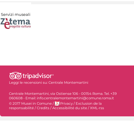
Servizi museali
Leggi le recensioni su:
Centrale Montemartini
Centrale Montemartini, via Ostiense 106 - 00154 Roma. Tel. +39
060608 - Email: info.centralemontemartini@comune.roma.it
© 2017 Musei in Comune
/
Privacy
/
Exclusion de la
responsabilité
/
Credits
/
Accessibilité du site
/
XML-rss