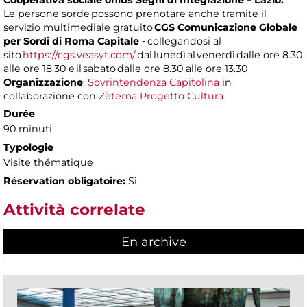
Cooperativa sociale onlus Segni di Integrazione – Lazio.
Le persone sorde possono prenotare anche tramite il
servizio multimediale gratuito
CGS Comunicazione Globale
per Sordi di Roma Capitale -
collegandosi al
sito
https://cgs.veasyt.com/
dal lunedì al venerdì dalle ore 8.30
alle ore 18.30 e il sabato dalle ore 8.30 alle ore 13.30
Organizzazione
:
Sovrintendenza Capitolina
in
collaborazione con
Zètema Progetto Cultura
Durée
90 minuti
Typologie
Visite thématique
Réservation obligatoire:
Sì
Attività correlate
En archive