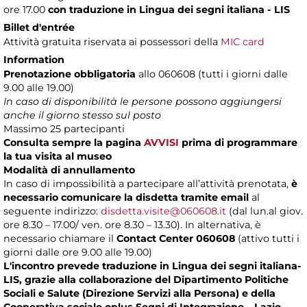
ore 17.00
con traduzione in Lingua dei segni italiana - LIS
Billet d'entrée
Attività gratuita riservata ai possessori della
MIC card
Information
Prenotazione obbligatoria
allo 060608 (tutti i giorni dalle
9.00 alle 19.00)
In caso di disponibilità le persone possono aggiungersi
anche il giorno stesso sul posto
Massimo
25 partecipanti
Consulta sempre la pagina
AVVISI
prima di programmare
la tua visita al museo
Modalità di annullamento
In caso di impossibilità a partecipare all’attività prenotata,
è
necessario comunicare la disdetta tramite email
al
seguente indirizzo:
disdetta.visite@060608.it
(dal lun.al giov.
ore 8.30 – 17.00/ ven. ore 8.30 – 13.30). In alternativa, è
necessario chiamare il
Contact Center 060608
(attivo tutti i
giorni dalle ore 9.00 alle 19.00)
L'incontro prevede traduzione in Lingua dei segni italiana-
LIS, grazie alla collaborazione del Dipartimento Politiche
Sociali e Salute (Direzione Servizi alla Persona) e della