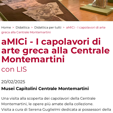
Home
>
Didattica
>
Didattica per tutti
>
aMICi - I capolavori di arte
Tu sei qui
greca alla Centrale Montemartini
aMICi - I capolavori di
arte greca alla Centrale
Montemartini
con LIS
20/02/2025
Musei Capitolini Centrale Montemartini
Una visita alla scoperta dei capolavori della Centrale
Montemartini, le opere più amate della collezione.
Visita a cura di
Serena Guglielmi dedicata ai possessori della