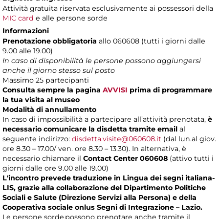
Attività gratuita riservata esclusivamente ai possessori della
MIC card
e alle persone sorde
Informazioni
Prenotazione obbligatoria
allo 060608 (tutti i giorni dalle
9.00 alle 19.00)
In caso di disponibilità le persone possono aggiungersi
anche il giorno stesso sul posto
Massimo
25 partecipanti
Consulta sempre la pagina
AVVISI
prima di programmare
la tua visita al museo
Modalità di annullamento
In caso di impossibilità a partecipare all’attività prenotata,
è
necessario comunicare la disdetta tramite email
al
seguente indirizzo:
disdetta.visite@060608.it
(dal lun.al giov.
ore 8.30 – 17.00/ ven. ore 8.30 – 13.30). In alternativa, è
necessario chiamare il
Contact Center 060608
(attivo tutti i
giorni dalle ore 9.00 alle 19.00)
L'incontro prevede traduzione in Lingua dei segni italiana-
LIS, grazie alla collaborazione del Dipartimento Politiche
Sociali e Salute (Direzione Servizi alla Persona) e della
Cooperativa sociale onlus Segni di Integrazione – Lazio.
Le persone sorde possono prenotare anche tramite il