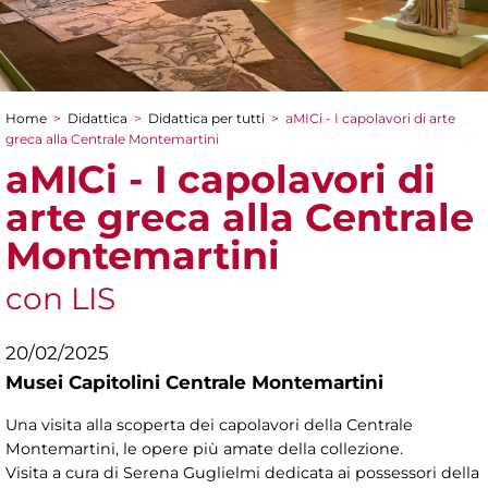
Home
>
Didattica
>
Didattica per tutti
>
aMICi - I capolavori di arte
Tu sei qui
greca alla Centrale Montemartini
aMICi - I capolavori di
arte greca alla Centrale
Montemartini
con LIS
20/02/2025
Musei Capitolini Centrale Montemartini
Una visita alla scoperta dei capolavori della Centrale
Montemartini, le opere più amate della collezione.
Visita a cura di
Serena Guglielmi dedicata ai possessori della