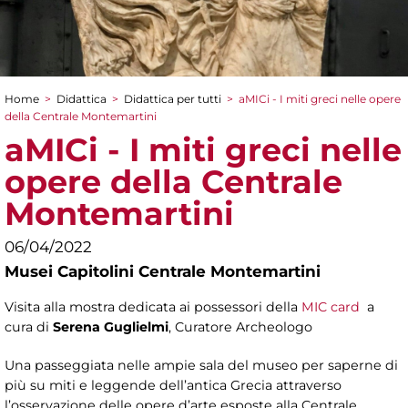
Home
>
Didattica
>
Didattica per tutti
>
aMICi - I miti greci nelle opere
Tu sei qui
della Centrale Montemartini
aMICi - I miti greci nelle
opere della Centrale
Montemartini
06/04/2022
Musei Capitolini Centrale Montemartini
Visita alla mostra dedicata ai possessori della
MIC card
a
cura di
Serena Guglielmi
, Curatore Archeologo
Una passeggiata nelle ampie sala del museo per saperne di
più su miti e leggende dell’antica Grecia attraverso
l’osservazione delle opere d’arte esposte alla Centrale