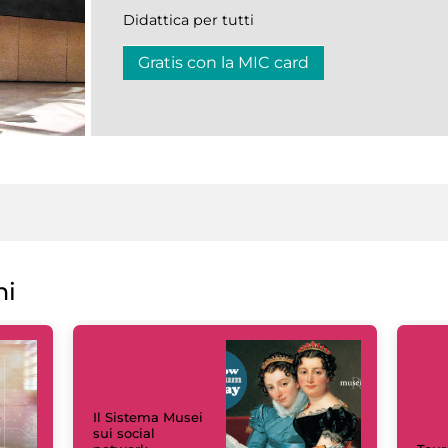
Didattica per tutti
Gratis con la MIC card
ni
Il Sistema Musei
sui social