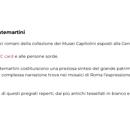
ntemartini
ici romani della collezione dei Musei Capitolini esposti alla C
C card
e alle persone sorde.
temartini costituiscono una preziosa sintesi del grande patrim
 complessa narrazione trova nei mosaici di Roma l’espressione p
 di questi pregiati reperti, dai più antichi tessellati in bianco 