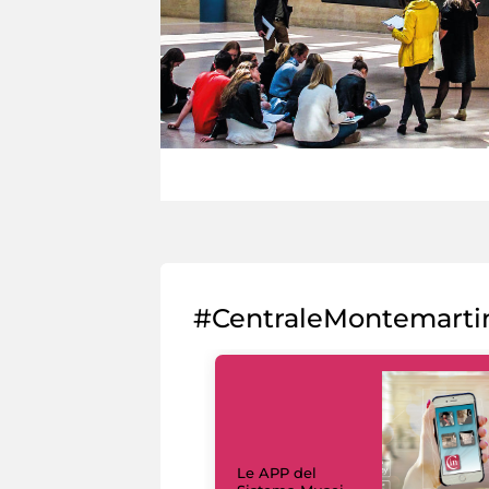
#CentraleMontemarti
Le APP del