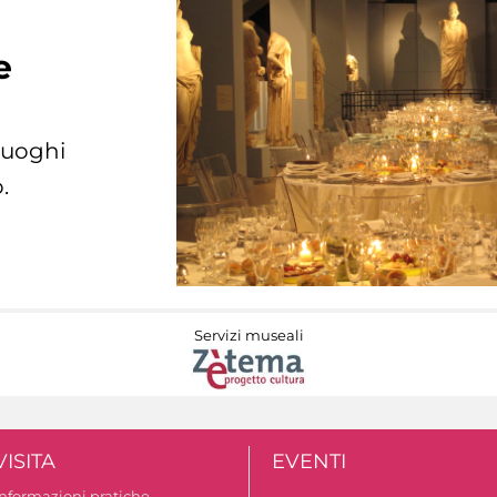
e
 luoghi
.
Servizi museali
VISITA
EVENTI
Informazioni pratiche