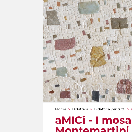
Home
>
Didattica
>
Didattica per tutti
>
Tu sei qui
aMICi - I mosa
Montemartini