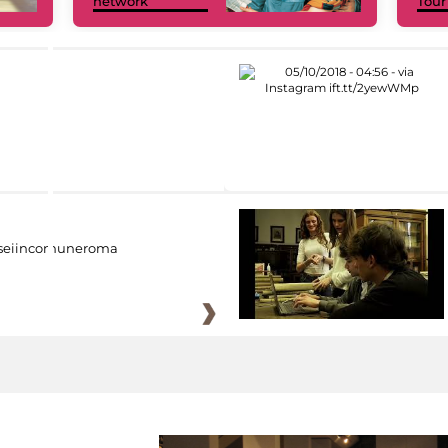
network
Tour
eiincomuneroma