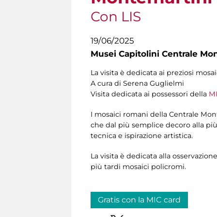
Con LIS
19/06/2025
Musei Capitolini Centrale Mo
La visita è dedicata ai preziosi mosa
A cura di Serena Guglielmi
Visita dedicata ai possessori della
MI
I mosaici romani della Centrale Mon
che dal più semplice decoro alla più
tecnica e ispirazione artistica.
La visita è dedicata alla osservazione
più tardi mosaici policromi.
Gratis con la MIC card