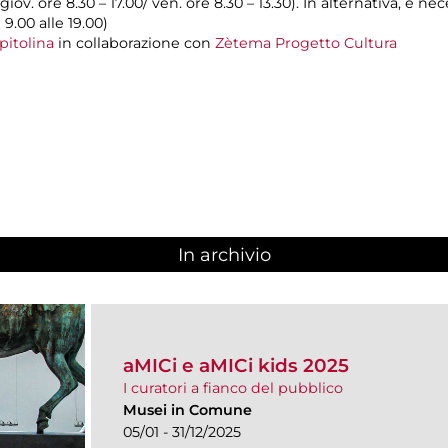
 giov. ore 8.30 – 17.00/ ven. ore 8.30 – 13.30). In alternativa, è 
 9.00 alle 19.00)
pitolina
in collaborazione con
Zètema Progetto Cultura
In archivio
aMICi e aMICi kids 2025
I curatori a fianco del pubblico
Musei in Comune
05/01 - 31/12/2025