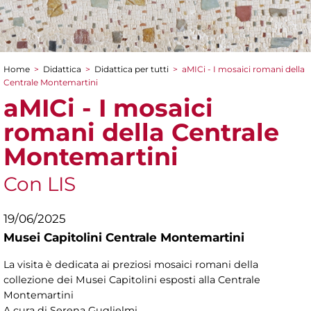
Home
>
Didattica
>
Didattica per tutti
>
aMICi - I mosaici romani della
Tu sei qui
Centrale Montemartini
aMICi - I mosaici
romani della Centrale
Montemartini
Con LIS
19/06/2025
Musei Capitolini Centrale Montemartini
La visita è dedicata ai preziosi mosaici romani della
collezione dei Musei Capitolini esposti alla Centrale
Montemartini
A cura di Serena Guglielmi