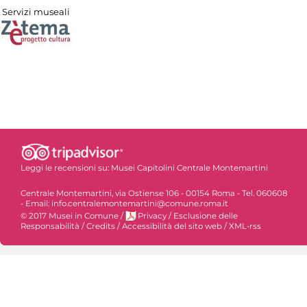
Servizi museali
Leggi le recensioni su:
Musei Capitolini Centrale Montemartini
Centrale Montemartini, via Ostiense 106 - 00154 Roma - Tel. 060608
- Email: info.centralemontemartini@comune.roma.it
© 2017 Musei in Comune
/
Privacy
/
Esclusione delle
Responsabilità
/
Credits
/
Accessibilità del sito web
/
XML-rss