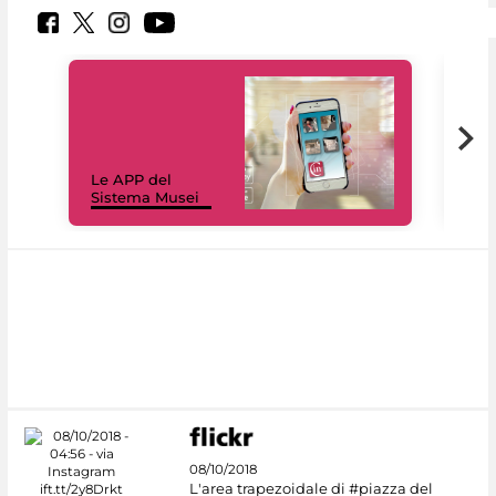
Il 
Le APP del
Mus
Sistema Musei
net
08/10/2018
L'area trapezoidale di #piazza del