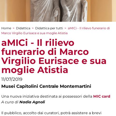
Home
>
Didattica
>
Didattica per tutti
>
aMICi - Il rilievo funerario di
Tu sei qui
Marco Virgilio Eurisace e sua moglie Atistia
aMICi - Il rilievo
funerario di Marco
Virgilio Eurisace e sua
moglie Atistia
11/07/2019
Musei Capitolini Centrale Montemartini
Una nuova iniziativa destinata ai possessori della
MIC card
A cura di
Nadia Agnoli
Il pubblico, accolto dai curatori, potrà assistere a brevi