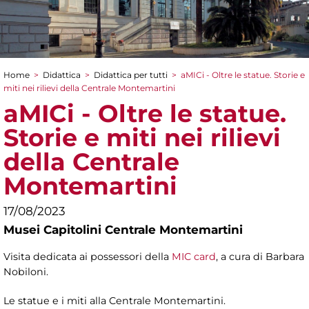
Home
>
Didattica
>
Didattica per tutti
>
aMICi - Oltre le statue. Storie e
Tu sei qui
miti nei rilievi della Centrale Montemartini
aMICi - Oltre le statue.
Storie e miti nei rilievi
della Centrale
Montemartini
17/08/2023
Musei Capitolini Centrale Montemartini
Visita dedicata ai possessori della
MIC card
, a cura di Barbara
Nobiloni.
Le statue e i miti alla Centrale Montemartini.