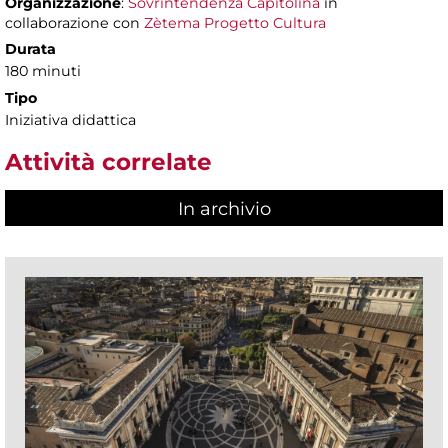
Organizzazione
:
Sovrintendenza Capitolina
in
collaborazione con
Zètema Progetto Cultura
Durata
180 minuti
Tipo
Iniziativa didattica
Attività correlate
In archivio