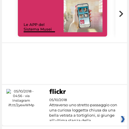
Il 
Le APP del
Mus
Sistema Musei
net
05/10/2018
Attraverso uno stretto passaggio con
una curiosa loggetta chiusa da una
bella vetrata a tortiglioni, si giunge
all'ultima stanza della