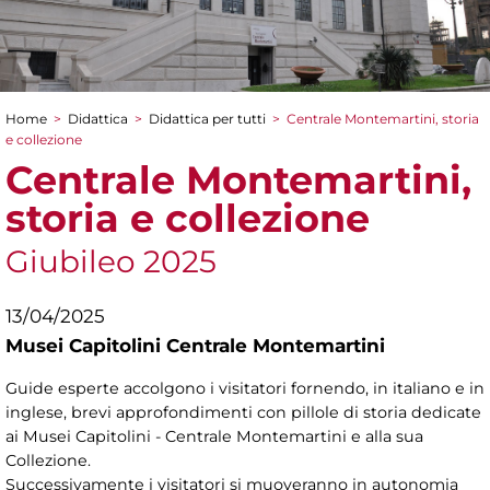
Home
>
Didattica
>
Didattica per tutti
>
Centrale Montemartini, storia
Tu sei qui
e collezione
Centrale Montemartini,
storia e collezione
Giubileo 2025
13/04/2025
Musei Capitolini Centrale Montemartini
Guide esperte accolgono i visitatori fornendo, in italiano e in
inglese, brevi approfondimenti con pillole di storia dedicate
ai Musei Capitolini - Centrale Montemartini e alla sua
Collezione.
Successivamente i visitatori si muoveranno in autonomia