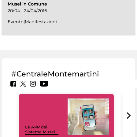
Musei in Comune
20/04 - 24/04/2016
Evento|Manifestazioni
#CentraleMontemartini
Il 
Le APP del
Mus
Sistema Musei
net