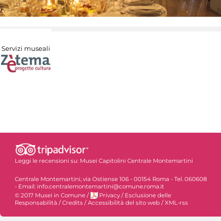
Servizi museali
Leggi le recensioni su:
Musei Capitolini Centrale Montemartini
Centrale Montemartini, via Ostiense 106 - 00154 Roma - Tel. 060608
- Email: info.centralemontemartini@comune.roma.it
© 2017 Musei in Comune
/
Privacy
/
Esclusione delle
Responsabilità
/
Credits
/
Accessibilità del sito web
/
XML-rss