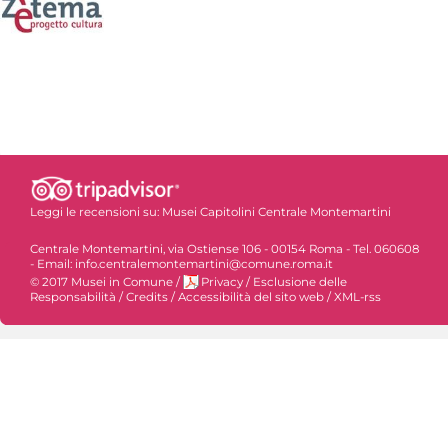
Leggi le recensioni su:
Musei Capitolini Centrale Montemartini
Centrale Montemartini, via Ostiense 106 - 00154 Roma - Tel. 060608
- Email: info.centralemontemartini@comune.roma.it
© 2017 Musei in Comune
/
Privacy
/
Esclusione delle
Responsabilità
/
Credits
/
Accessibilità del sito web
/
XML-rss