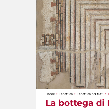
Home
>
Didattica
>
Didattica per tutti
>
Tu sei qui
La bottega di 