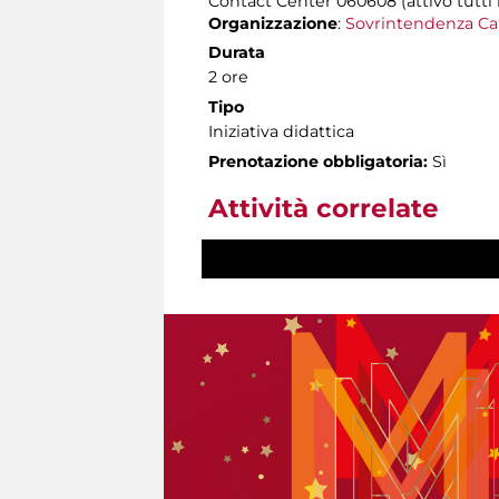
Contact Center 060608 (attivo tutti i 
Organizzazione
:
Sovrintendenza Ca
Durata
2 ore
Tipo
Iniziativa didattica
Prenotazione obbligatoria:
Sì
Attività correlate