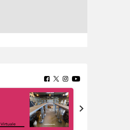
Google Arts &
 Virtuale
Culture