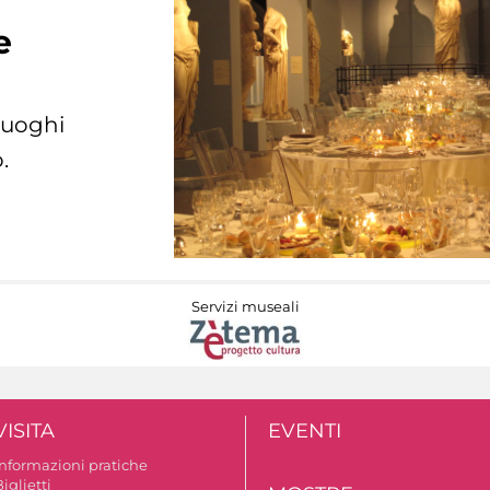
e
 luoghi
.
Servizi museali
VISITA
EVENTI
Informazioni pratiche
iglietti