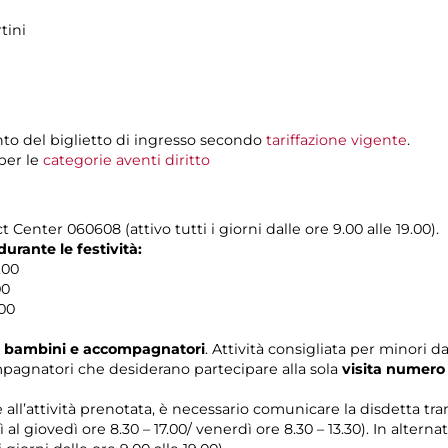
tini
to del biglietto di ingresso secondo
tariffazione vigente
.
per le
categorie aventi diritto
 Center 060608 (attivo tutti i giorni dalle ore 9.00 alle 19.00).
rante le festività:
.00
00
.00
tra bambini e accompagnatori
. Attività consigliata per minori dai
compagnatori che desiderano partecipare alla sola
visita numer
e all’attività prenotata, è necessario comunicare la disdetta tr
 al giovedì ore 8.30 – 17.00/ venerdì ore 8.30 – 13.30). In alterna