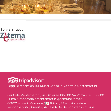
Servizi museali
Leggi le recensioni su:
Musei Capitolini Centrale Montemartini
Centrale Montemartini, via Ostiense 106 - 00154 Roma - Tel. 060608
- Email: info.centralemontemartini@comune.roma.it
© 2017 Musei in Comune
/
Privacy
/
Esclusione delle
Responsabilità
/
Credits
/
Accessibilità del sito web
/
XML-rss