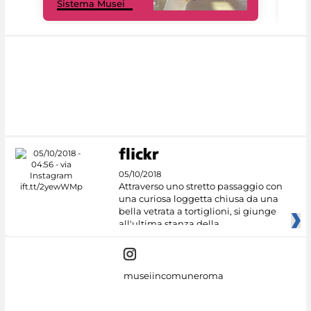
Sistema Musei
net
05/10/2018
Attraverso uno stretto passaggio con
una curiosa loggetta chiusa da una
bella vetrata a tortiglioni, si giunge
all'ultima stanza della
museiincomuneroma