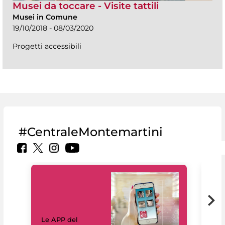
Musei da toccare - Visite tattili
Musei in Comune
19/10/2018 - 08/03/2020
Progetti accessibili
#CentraleMontemartini
Il 
Le APP del
Mus