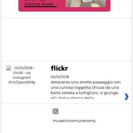
Sistema Musei
net
05/10/2018
Attraverso uno stretto passaggio con
una curiosa loggetta chiusa da una
bella vetrata a tortiglioni, si giunge
all'ultima stanza della
museiincomuneroma