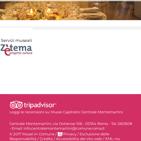
Servizi museali
Leggi le recensioni su:
Musei Capitolini Centrale Montemartini
Centrale Montemartini, via Ostiense 106 - 00154 Roma - Tel. 060608
- Email: info.centralemontemartini@comune.roma.it
© 2017 Musei in Comune
/
Privacy
/
Esclusione delle
Responsabilità
/
Credits
/
Accessibilità del sito web
/
XML-rss