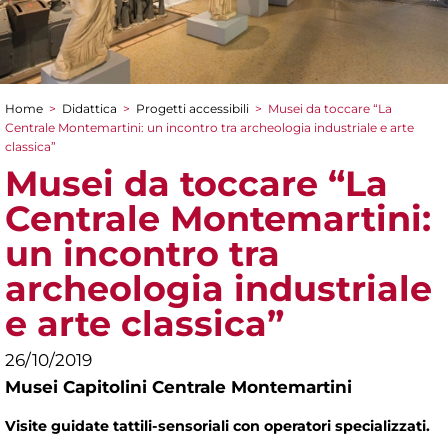
Home
>
Didattica
>
Progetti accessibili
>
Musei da toccare “La
Tu sei qui
Centrale Montemartini: un incontro tra archeologia industriale e arte
classica”
Musei da toccare “La
Centrale Montemartini:
un incontro tra
archeologia industriale
e arte classica”
26/10/2019
Musei Capitolini Centrale Montemartini
Visite guidate tattili-sensoriali con operatori specializzati.