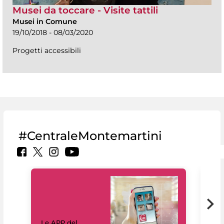
Musei da toccare - Visite tattili
Musei in Comune
19/10/2018 - 08/03/2020
Progetti accessibili
#CentraleMontemartini
Il 
Le APP del
Mus