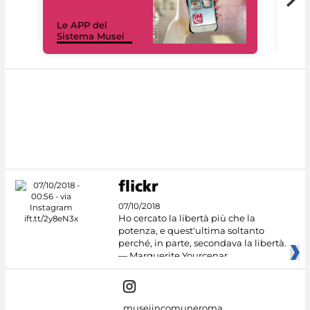
Il 
Le APP del
Mus
Sistema Musei
net
07/10/2018
Ho cercato la libertà più che la
potenza, e quest'ultima soltanto
perché, in parte, secondava la libertà.
— Marguerite Yourcenar
museiincomuneroma