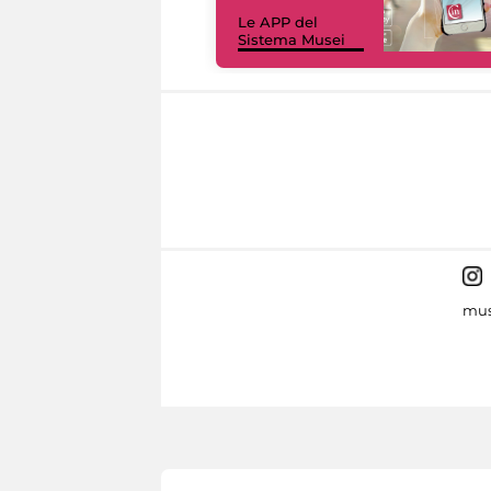
Le APP del
Sistema Musei
mus