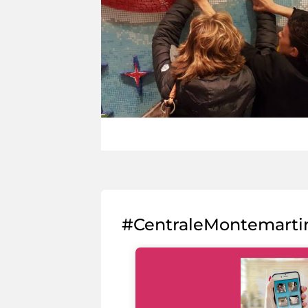
#CentraleMontemarti