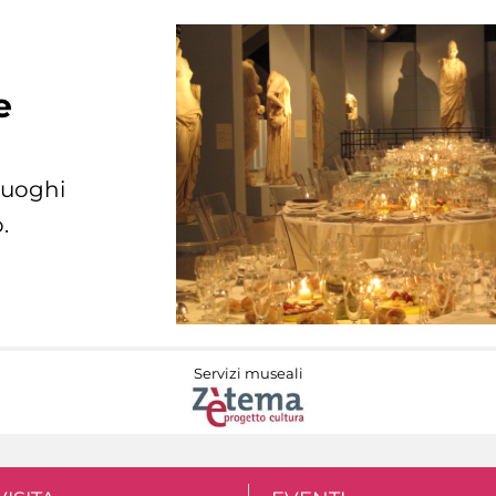
e
 luoghi
.
Servizi museali