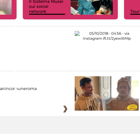
Il Sistema Musei
sui social
network
Tour
eiincomuneroma