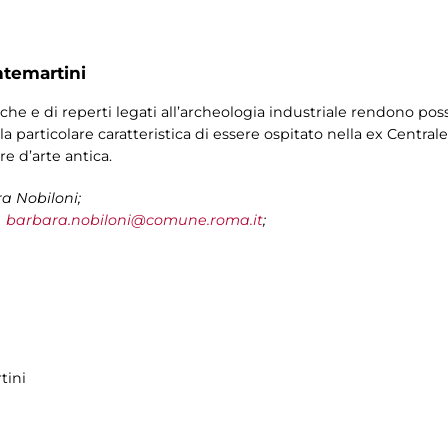
ntemartini
che e di reperti legati all’archeologia industriale rendono po
a particolare caratteristica di essere ospitato nella ex Centra
re d’arte antica.
a Nobiloni;
;
barbara.nobiloni@comune.roma.it
;
tini