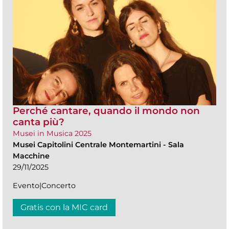
Perché cantare, quando il mondo non
canta più?
Musei in Musica 2025
Musei Capitolini Centrale Montemartini
-
Sala
Macchine
29/11/2025
Evento|Concerto
Gratis con la MIC card