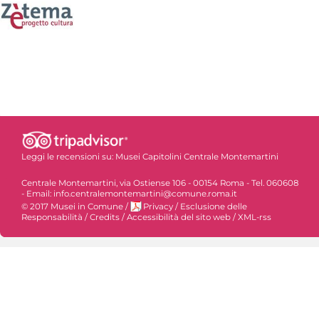
Leggi le recensioni su:
Musei Capitolini Centrale Montemartini
Centrale Montemartini, via Ostiense 106 - 00154 Roma - Tel. 060608
- Email: info.centralemontemartini@comune.roma.it
© 2017 Musei in Comune
/
Privacy
/
Esclusione delle
Responsabilità
/
Credits
/
Accessibilità del sito web
/
XML-rss