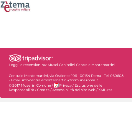
Leggi le recensioni su:
Musei Capitolini Centrale Montemartini
Centrale Montemartini, via Ostiense 106 - 00154 Roma - Tel. 060608
- Email: info.centralemontemartini@comune.roma.it
© 2017 Musei in Comune
/
Privacy
/
Esclusione delle
Responsabilità
/
Credits
/
Accessibilità del sito web
/
XML-rss