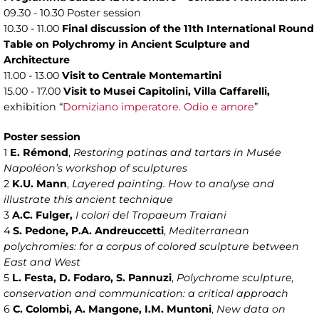
09.30 - 10.30 Poster session
10.30 - 11.00
Final discussion of the 11th International Round
Table on Polychromy in Ancient Sculpture and
Architecture
11.00 - 13.00
Visit to Centrale Montemartini
15.00 - 17.00
Visit to Musei Capitolini, Villa Caffarelli,
exhibition “
Domiziano imperatore. Odio e amore
”
Poster session
1
E. Rémond
,
Restoring patinas and tartars in Musée
Napoléon’s workshop of sculptures
2
K.U. Mann
,
Layered painting. How to analyse and
illustrate this ancient technique
3
A.C. Fulger,
I colori del Tropaeum Traiani
4
S. Pedone, P.A. Andreuccetti
,
Mediterranean
polychromies: for a corpus of colored sculpture between
East and West
5
L. Festa, D. Fodaro, S. Pannuzi
,
Polychrome sculpture,
conservation and communication: a critical approach
6
C. Colombi, A. Mangone, I.M. Muntoni
,
New data on