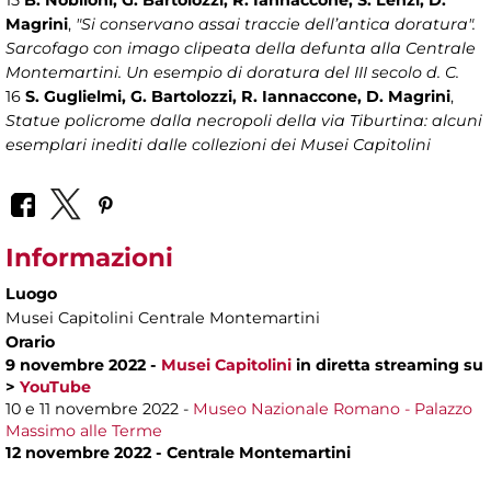
15
B. Nobiloni, G. Bartolozzi, R. Iannaccone, S. Lenzi, D.
Magrini
,
"Si conservano assai traccie dell’antica doratura".
Sarcofago con imago clipeata della defunta alla Centrale
Montemartini. Un esempio di doratura del III secolo d. C.
16
S. Guglielmi, G. Bartolozzi, R. Iannaccone, D. Magrini
,
Statue policrome dalla necropoli della via Tiburtina: alcuni
esemplari inediti dalle collezioni dei Musei Capitolini
Informazioni
Luogo
Musei Capitolini Centrale Montemartini
Orario
9 novembre 2022 -
Musei Capitolini
in diretta streaming su
>
YouTube
10 e 11 novembre 2022 -
Museo Nazionale Romano - Palazzo
Massimo alle Terme
12 novembre 2022 - Centrale Montemartini