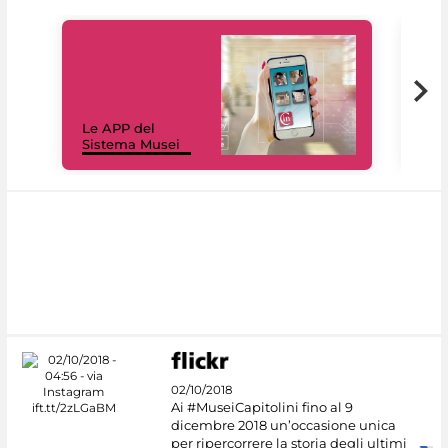
Il 
Le APP del
Mus
Sistema Musei
net
02/10/2018
Ai #MuseiCapitolini fino al 9
dicembre 2018 un’occasione unica
per ripercorrere la storia degli ultimi