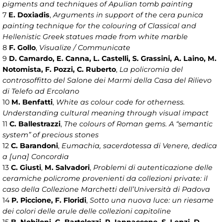
pigments and techniques of Apulian tomb painting
7
E. Doxiadis
,
Arguments in support of the cera punica
painting technique for the colouring of Classical and
Hellenistic Greek statues made from white marble
8
F. Gollo
,
Visualize / Communicate
9
D. Camardo, E. Canna, L. Castelli, S. Grassini, A. Laino, M.
Notomista, F. Pozzi, C. Ruberto
,
La policromia del
controsoffitto del Salone dei Marmi della Casa del Rilievo
di Telefo ad Ercolano
10
M. Benfatti
,
White as colour code for otherness.
Understanding cultural meaning through visual impact
11
C. Ballestrazzi
,
The colours of Roman gems. A “semantic
system” of precious stones
12
C. Barandoni
,
Eumachia, sacerdotessa di Venere, dedica
a [una] Concordia
13
C. Giusti
,
M. Salvadori
,
Problemi di autenticazione delle
ceramiche policrome provenienti da collezioni private: il
caso della Collezione Marchetti dell’Università di Padova
14
P. Piccione, F. Floridi
,
Sotto una nuova luce: un riesame
dei colori delle arule delle collezioni capitoline