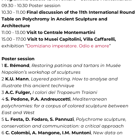
09.30 - 10.30 Poster session
10.30 - 11.00
Final discussion of the 11th International Round
Table on Polychromy in Ancient Sculpture and
Architecture
11.00 - 13.00
Visit to Centrale Montemartini
15.00 - 17.00
Visit to Musei Capitolini, Villa Caffarelli,
exhibition “
Domiziano imperatore. Odio e amore
”
Poster session
1
E. Rémond
,
Restoring patinas and tartars in Musée
Napoléon’s workshop of sculptures
2
K.U. Mann
,
Layered painting. How to analyse and
illustrate this ancient technique
3
A.C. Fulger,
I colori del Tropaeum Traiani
4
S. Pedone, P.A. Andreuccetti
,
Mediterranean
polychromies: for a corpus of colored sculpture between
East and West
5
L. Festa, D. Fodaro, S. Pannuzi
,
Polychrome sculpture,
conservation and communication: a critical approach
6
C. Colombi, A. Mangone, I.M. Muntoni
,
New data on