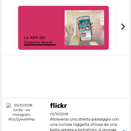
Il 
Le APP del
Mus
Sistema Musei
net
05/10/2018
Attraverso uno stretto passaggio con
una curiosa loggetta chiusa da una
bella vetrata a tortiglioni, si giunge