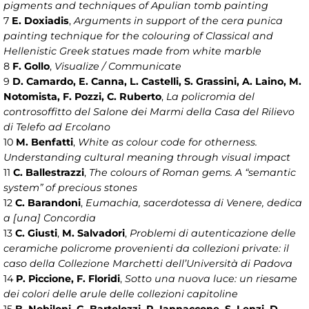
pigments and techniques of Apulian tomb painting
7
E. Doxiadis
,
Arguments in support of the cera punica
painting technique for the colouring of Classical and
Hellenistic Greek statues made from white marble
8
F. Gollo
,
Visualize / Communicate
9
D. Camardo, E. Canna, L. Castelli, S. Grassini, A. Laino, M.
Notomista, F. Pozzi, C. Ruberto
,
La policromia del
controsoffitto del Salone dei Marmi della Casa del Rilievo
di Telefo ad Ercolano
10
M. Benfatti
,
White as colour code for otherness.
Understanding cultural meaning through visual impact
11
C. Ballestrazzi
,
The colours of Roman gems. A “semantic
system” of precious stones
12
C. Barandoni
,
Eumachia, sacerdotessa di Venere, dedica
a [una] Concordia
13
C. Giusti
,
M. Salvadori
,
Problemi di autenticazione delle
ceramiche policrome provenienti da collezioni private: il
caso della Collezione Marchetti dell’Università di Padova
14
P. Piccione, F. Floridi
,
Sotto una nuova luce: un riesame
dei colori delle arule delle collezioni capitoline