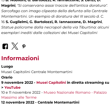
15
B. Nobiloni, G. Bartolozzi, R. Iannaccone, S. Lenzi, D.
Magrini
,
"Si conservano assai traccie dell’antica doratura".
Sarcofago con imago clipeata della defunta alla Centrale
Montemartini. Un esempio di doratura del III secolo d. C.
16
S. Guglielmi, G. Bartolozzi, R. Iannaccone, D. Magrini
,
Statue policrome dalla necropoli della via Tiburtina: alcuni
esemplari inediti dalle collezioni dei Musei Capitolini
Informazioni
Luogo
Musei Capitolini Centrale Montemartini
Orario
9 novembre 2022 -
Musei Capitolini
in diretta streaming su
>
YouTube
10 e 11 novembre 2022 -
Museo Nazionale Romano - Palazzo
Massimo alle Terme
12 novembre 2022 - Centrale Montemartini