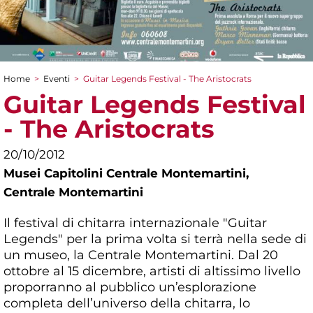
Home
>
Eventi
>
Guitar Legends Festival - The Aristocrats
Tu sei qui
Guitar Legends Festival
- The Aristocrats
20/10/2012
Musei Capitolini Centrale Montemartini,
Centrale Montemartini
Il festival di chitarra internazionale "Guitar
Legends" per la prima volta si terrà nella sede di
un museo, la Centrale Montemartini. Dal 20
ottobre al 15 dicembre, artisti di altissimo livello
proporranno al pubblico un’esplorazione
completa dell’universo della chitarra, lo