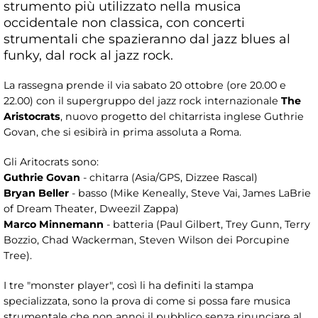
strumento più utilizzato nella musica
occidentale non classica, con concerti
strumentali che spazieranno dal jazz blues al
funky, dal rock al jazz rock.
La rassegna prende il via sabato 20 ottobre (ore 20.00 e
22.00) con il supergruppo del jazz rock internazionale
The
Aristocrats
, nuovo progetto del chitarrista inglese Guthrie
Govan, che si esibirà in prima assoluta a Roma.
Gli Aritocrats sono:
Guthrie Govan
- chitarra (Asia/GPS, Dizzee Rascal)
Bryan Beller
- basso (Mike Keneally, Steve Vai, James LaBrie
of Dream Theater, Dweezil Zappa)
Marco Minnemann
- batteria (Paul Gilbert, Trey Gunn, Terry
Bozzio, Chad Wackerman, Steven Wilson dei Porcupine
Tree).
I tre "monster player", così li ha definiti la stampa
specializzata, sono la prova di come si possa fare musica
strumentale che non annoi il pubblico senza rinunciare al