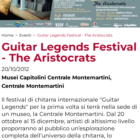
Home
>
Eventi
>
Guitar Legends Festival - The Aristocrats
Tu sei qui
Guitar Legends Festival
- The Aristocrats
20/10/2012
Musei Capitolini Centrale Montemartini,
Centrale Montemartini
Il festival di chitarra internazionale "Guitar
Legends" per la prima volta si terrà nella sede di
un museo, la Centrale Montemartini. Dal 20
ottobre al 15 dicembre, artisti di altissimo livello
proporranno al pubblico un’esplorazione
completa dell’universo della chitarra, lo