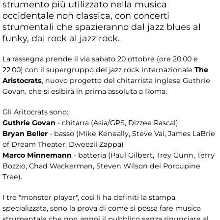
strumento più utilizzato nella musica
occidentale non classica, con concerti
strumentali che spazieranno dal jazz blues al
funky, dal rock al jazz rock.
La rassegna prende il via sabato 20 ottobre (ore 20.00 e
22.00) con il supergruppo del jazz rock internazionale
The
Aristocrats
, nuovo progetto del chitarrista inglese Guthrie
Govan, che si esibirà in prima assoluta a Roma.
Gli Aritocrats sono:
Guthrie Govan
- chitarra (Asia/GPS, Dizzee Rascal)
Bryan Beller
- basso (Mike Keneally, Steve Vai, James LaBrie
of Dream Theater, Dweezil Zappa)
Marco Minnemann
- batteria (Paul Gilbert, Trey Gunn, Terry
Bozzio, Chad Wackerman, Steven Wilson dei Porcupine
Tree).
I tre "monster player", così li ha definiti la stampa
specializzata, sono la prova di come si possa fare musica
strumentale che non annoi il pubblico senza rinunciare al