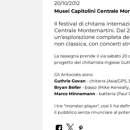
20/10/2012
Musei Capitolini Centrale Mo
Il festival di chitarra intern
Centrale Montemartini. Dal 20
un’esplorazione completa dell
non classica, con concerti st
La rassegna prende il via sabato 20 
progetto del chitarrista inglese Gut
Gli Aritocrats sono:
Guthrie Govan
- chitarra (Asia/GPS, 
Bryan Beller
- basso (Mike Keneally
Marco Minnemann
- batteria (Pau
I tre "monster player", così li ha de
il pubblico senza rinunciare al potent