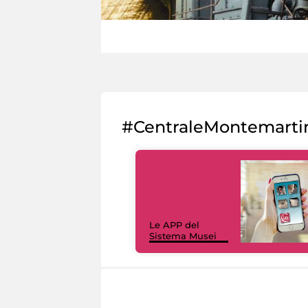
#CentraleMontemarti
Le APP del
Sistema Musei