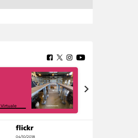
Google Arts &
 Virtuale
Culture
04/10/2018