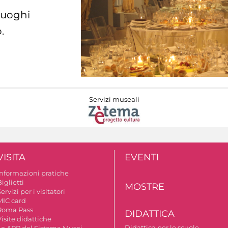
 luoghi
.
Servizi museali
VISITA
EVENTI
Informazioni pratiche
iglietti
MOSTRE
ervizi per i visitatori
MIC card
Roma Pass
DIDATTICA
isite didattiche
Didattica per le scuole