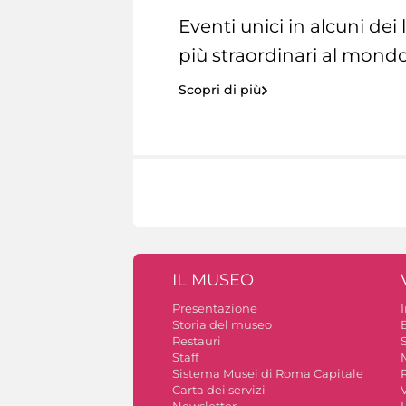
Eventi unici in alcuni dei
più straordinari al mondo
Scopri di più
IL MUSEO
Presentazione
Storia del museo
B
Restauri
S
Staff
Sistema Musei di Roma Capitale
Carta dei servizi
V