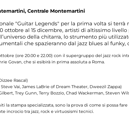
ntemartini,
Centrale Montemartini
azionale "Guitar Legends" per la prima volta si terrà
 ottobre al 15 dicembre, artisti di altissimo livell
’universo della chitarra, lo strumento più utilizza
rumentali che spazieranno dal jazz blues al funky, 
ottobre (ore 20.00 e 22.00) con il supergruppo del jazz rock in
hrie Govan, che si esibirà in prima assoluta a Roma.
Dizzee Rascal)
, Steve Vai, James LaBrie of Dream Theater, Dweezil Zappa)
l Gilbert, Trey Gunn, Terry Bozzio, Chad Wackerman, Steven Wil
finiti la stampa specializzata, sono la prova di come si possa 
e incrocio tra jazz, rock e virtuosismi tecnici.