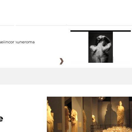
eiincomuneroma
e