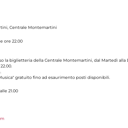
tini
, Centrale Montemartini
le ore 22.00
so la biglietteria della Centrale Montemartini, dal Martedì alla
 22.00.
.
usica" gratuito fino ad esaurimento posti disponibili.
alle 21.00
om