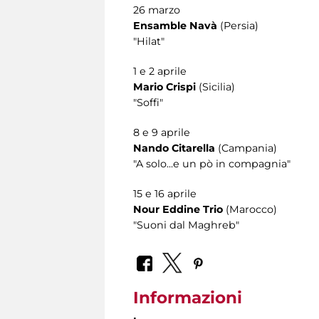
26 marzo
Ensamble Navà
(Persia)
"Hilat"
1 e 2 aprile
Mario Crispi
(Sicilia)
"Soffi"
8 e 9 aprile
Nando Citarella
(Campania)
"A solo...e un pò in compagnia"
15 e 16 aprile
Nour Eddine Trio
(Marocco)
"Suoni dal Maghreb"
Informazioni