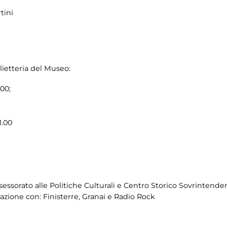
tini
lietteria del Museo:
.00;
1.00
essorato alle Politiche Culturali e Centro Storico Sovrintenden
azione con: Finisterre, Granai e Radio Rock