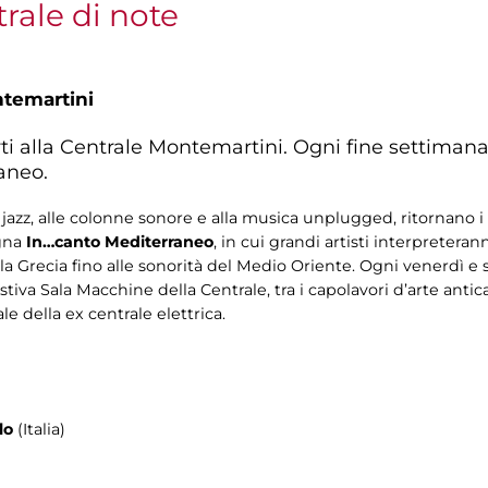
rale di note
ntemartini
rti alla Centrale Montemartini. Ogni fine settima
aneo.
jazz, alle colonne sonore e alla musica unplugged, ritornano i 
gna
In…canto Mediterraneo
, in cui grandi artisti interpreteran
ella Grecia fino alle sonorità del Medio Oriente. Ogni venerdì e 
tiva Sala Macchine della Centrale, tra i capolavori d’arte antic
e della ex centrale elettrica.
lo
(Italia)