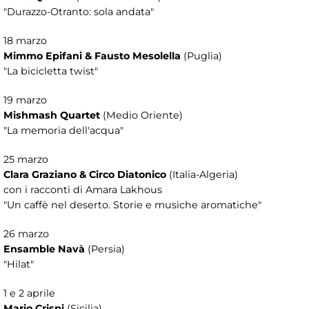
"Durazzo-Otranto: sola andata"
18 marzo
Mimmo Epifani & Fausto Mesolella
(Puglia)
"La bicicletta twist"
19 marzo
Mishmash Quartet
(Medio Oriente)
"La memoria dell'acqua"
25 marzo
Clara Graziano & Circo Diatonico
(Italia-Algeria)
con i racconti di Amara Lakhous
"Un caffè nel deserto. Storie e musiche aromatiche"
26 marzo
Ensamble Navà
(Persia)
"Hilat"
1 e 2 aprile
Mario Crispi
(Sicilia)