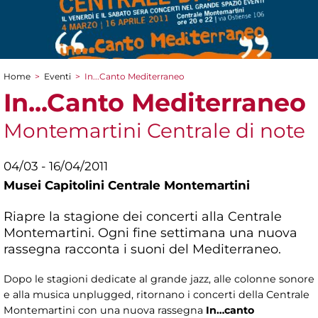
Home
>
Eventi
>
In...Canto Mediterraneo
Tu sei qui
In...Canto Mediterraneo
Montemartini Centrale di note
04/03 - 16/04/2011
Musei Capitolini Centrale Montemartini
Riapre la stagione dei concerti alla Centrale
Montemartini. Ogni fine settimana una nuova
rassegna racconta i suoni del Mediterraneo.
Dopo le stagioni dedicate al grande jazz, alle colonne sonore
e alla musica unplugged, ritornano i concerti della Centrale
Montemartini con una nuova rassegna
In…canto