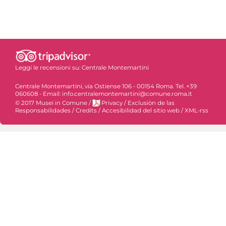
Leggi le recensioni su:
Centrale Montemartini
Centrale Montemartini, via Ostiense 106 - 00154 Roma. Tel. +39
060608 - Email: info.centralemontemartini@comune.roma.it
© 2017 Musei in Comune
/
Privacy
/
Exclusiòn de las
Responsabilidades
/
Credits
/
Accesibilidad del sitio web
/
XML-rss