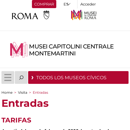
COMPRAR
Acceder
MUSEI CAPITOLINI CENTRALE
MONTEMARTINI
TODOS LOS MUSEOS CÍVICOS
Home
>
Visita
>
Entradas
You are here
Entradas
TARIFAS