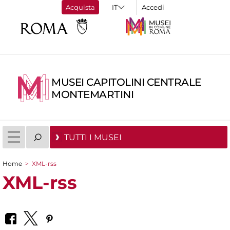
Acquista
Accedi
MUSEI CAPITOLINI CENTRALE
MONTEMARTINI
TUTTI I MUSEI
Home
>
XML-rss
Tu sei qui
XML-rss