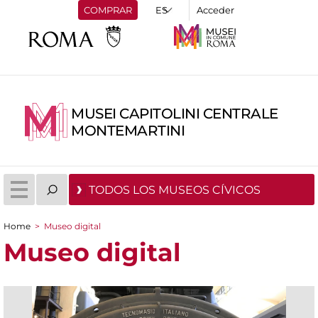
COMPRAR
Acceder
MUSEI CAPITOLINI CENTRALE
MONTEMARTINI
TODOS LOS MUSEOS CÍVICOS
Home
>
Museo digital
You are here
Museo digital