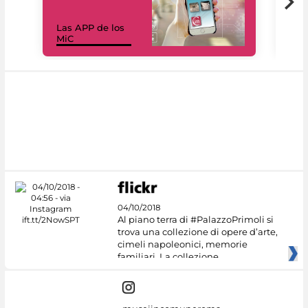
Las APP de los
I Mi
MiC
net
04/10/2018
Al piano terra di #PalazzoPrimoli si
trova una collezione di opere d’arte,
cimeli napoleonici, memorie
familiari. La collezione