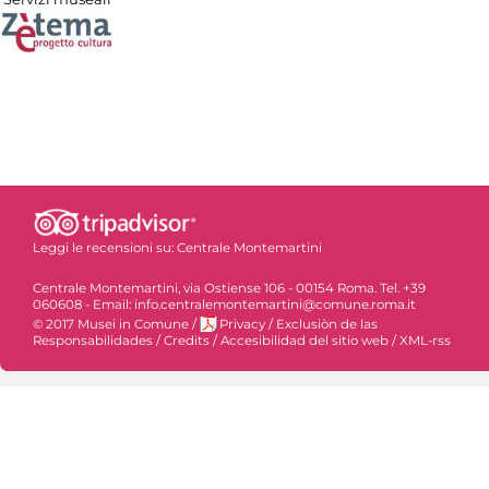
Leggi le recensioni su:
Centrale Montemartini
Centrale Montemartini, via Ostiense 106 - 00154 Roma. Tel. +39
060608 - Email: info.centralemontemartini@comune.roma.it
© 2017 Musei in Comune
/
Privacy
/
Exclusiòn de las
Responsabilidades
/
Credits
/
Accesibilidad del sitio web
/
XML-rss