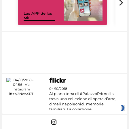
Las APP de los
I Mi
MiC
net
04/10/2018
Al piano terra di #PalazzoPrimoli si
trova una collezione di opere d’arte,
cimeli napoleonici, memorie
familiari. La collezione