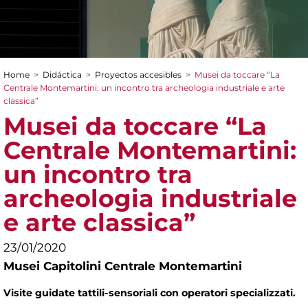
Home
>
Didáctica
>
Proyectos accesibles
>
Musei da toccare “La
You are here
Centrale Montemartini: un incontro tra archeologia industriale e arte
classica”
Musei da toccare “La
Centrale Montemartini:
un incontro tra
archeologia industriale
e arte classica”
23/01/2020
Musei Capitolini Centrale Montemartini
Visite guidate tattili-sensoriali con operatori specializzati.